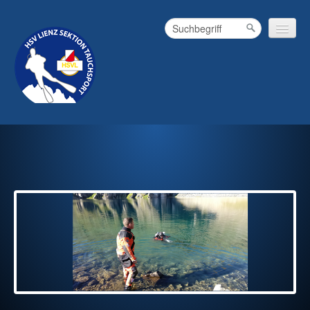
Aktuelles
Über uns
Tauchreisen & Ausflüge
Galerie
Kontakt
Downloads
Links